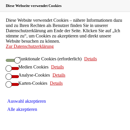
Diese Webseite verwendet Cookies
Suche
Diese Website verwendet Cookies – nähere Informationen dazu
Menü
und zu Ihren Rechten als Benutzer finden Sie in unserer
Das Bündnis
Datenschutzerklärung am Ende der Seite. Klicken Sie auf „Ich
Landesärztekammer Hessen
stimme zu“, um Cookies zu akzeptieren und direkt unsere
Landeszahnärztekammer Hessen
Website besuchen zu können.
Kassenzahnärztliche Vereinigung Hessen
Zur Datenschutzerklärung
Landesapothekerkammer Hessen
Psychotherapeutenkammer Hessen
Funktionale Cookies (erforderlich)
Details
Landestierärztekammer Hessen
Aktuelles
Medien Cookies
Details
Analyse-Cookies
Details
Politik
Gesprächsrunden
Karten-Cookies
Details
Sommerempfang
Wahlprüfsteine
Veranstaltungen
Auswahl akzeptieren
Zahnbehandlungsphobie
Themen und Vortragende
Alle akzeptieren
Sommerempfang 2025
Patienten
Presse