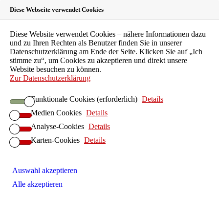
Diese Webseite verwendet Cookies
Suche
Diese Website verwendet Cookies – nähere Informationen dazu
Menü
und zu Ihren Rechten als Benutzer finden Sie in unserer
Das Bündnis
Datenschutzerklärung am Ende der Seite. Klicken Sie auf „Ich
Landesärztekammer Hessen
stimme zu“, um Cookies zu akzeptieren und direkt unsere
Landeszahnärztekammer Hessen
Website besuchen zu können.
Kassenzahnärztliche Vereinigung Hessen
Zur Datenschutzerklärung
Landesapothekerkammer Hessen
Psychotherapeutenkammer Hessen
Funktionale Cookies (erforderlich)
Details
Landestierärztekammer Hessen
Aktuelles
Medien Cookies
Details
Analyse-Cookies
Details
Politik
Gesprächsrunden
Karten-Cookies
Details
Sommerempfang
Wahlprüfsteine
Veranstaltungen
Auswahl akzeptieren
Zahnbehandlungsphobie
Themen und Vortragende
Alle akzeptieren
Sommerempfang 2025
Patienten
Presse