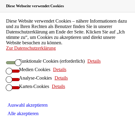
Diese Webseite verwendet Cookies
Suche
Diese Website verwendet Cookies – nähere Informationen dazu
Menü
und zu Ihren Rechten als Benutzer finden Sie in unserer
Das Bündnis
Datenschutzerklärung am Ende der Seite. Klicken Sie auf „Ich
Landesärztekammer Hessen
stimme zu“, um Cookies zu akzeptieren und direkt unsere
Landeszahnärztekammer Hessen
Website besuchen zu können.
Kassenzahnärztliche Vereinigung Hessen
Zur Datenschutzerklärung
Landesapothekerkammer Hessen
Psychotherapeutenkammer Hessen
Funktionale Cookies (erforderlich)
Details
Landestierärztekammer Hessen
Aktuelles
Medien Cookies
Details
Analyse-Cookies
Details
Politik
Gesprächsrunden
Karten-Cookies
Details
Sommerempfang
Wahlprüfsteine
Veranstaltungen
Auswahl akzeptieren
Zahnbehandlungsphobie
Themen und Vortragende
Alle akzeptieren
Sommerempfang 2025
Patienten
Presse