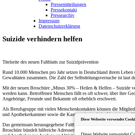
Pressemitteilungen
Pressekontakt
Pressearchiv
Impressum
Datenschutzerklärung
Suizide verhindern helfen
Titelseite des neuen Faltblatts zur Suizidprävention
Rund 10.000 Menschen pro Jahr setzen in Deutschland ihrem Leben se
Gewalttaten zusammen. Die Zahl der Selbsttötungsversuche ist laut d
Mit der neuen Broschüre „Minus 30% – Heilen & Helfen – Suizide verh
werden kann. Betroffenen Menschen fällt es oft schwer, über ihre Ge
Angehörige, Freunde und Bekannte oft erheblich erschwert.
Als Berufsgruppe mit vielen Menschenkontakten können die Mitglieder
und Apothekerkammer sowie die Kassenzahnärztliche Vereinigung H
Diese Webseite verwendet Cooki
Das gemeinsam herausgegebene Faltblatt zeigt Betroffenen profession
Broschüre bündelt hilfreiche Adressen und Rufnummern von Netzwerke
Diese Website verwendet Coo