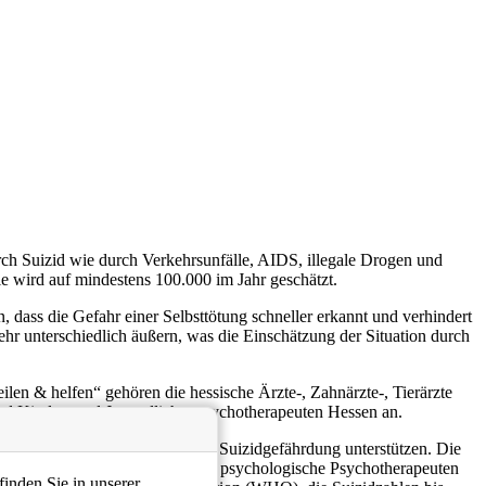
ch Suizid wie durch Verkehrsunfälle, AIDS, illegale Drogen und
e wird auf mindestens 100.000 im Jahr geschätzt.
dass die Gefahr einer Selbsttötung schneller erkannt und verhindert
hr unterschiedlich äußern, was die Einschätzung der Situation durch
en & helfen“ gehören die hessische Ärzte-, Zahnärzte-, Tierärzte
d Kinder- und Jugendlichenpsychotherapeuten Hessen an.
 rechtzeitigen Einschätzung von Suizidgefährdung unterstützen. Die
an Ärzte, Zahnärzte, Tierärzte, psychologische Psychotherapeuten
inden Sie in unserer