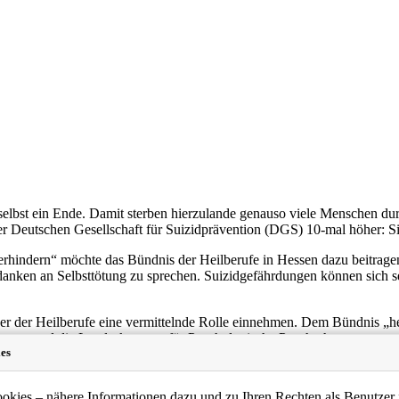
lbst ein Ende. Damit sterben hierzulande genauso viele Menschen dur
er Deutschen Gesellschaft für Suizidprävention (DGS) 10-mal höher: Si
indern“ möchte das Bündnis der Heilberufe in Hessen dazu beitragen, 
danken an Selbsttötung zu sprechen. Suizidgefährdungen können sich se
 der Heilberufe eine vermittelnde Rolle einnehmen. Dem Bündnis „heil
essen und die Landeskammer für Psychologische Psychotherapeuten un
es
elle Hilfsangebote auf. Es soll zudem Freunde und Angehörige bei der
n zur Suizidprävention. In den nächsten Wochen wird sie hessenweit 
kies – nähere Informationen dazu und zu Ihren Rechten als Benutzer f