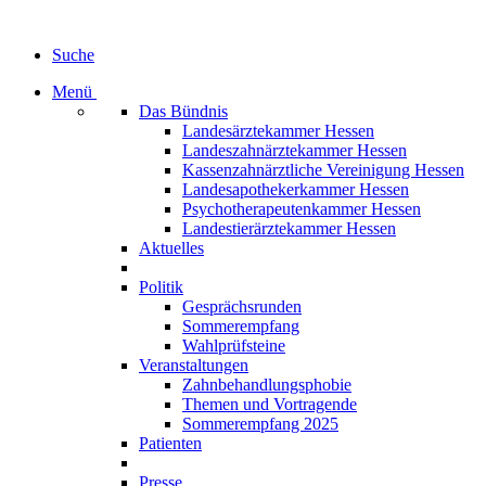
Suche
Menü
Das Bündnis
Landesärztekammer Hessen
Landeszahnärztekammer Hessen
Kassenzahnärztliche Vereinigung Hessen
Landesapothekerkammer Hessen
Psychotherapeutenkammer Hessen
Landestierärztekammer Hessen
Aktuelles
Politik
Gesprächsrunden
Sommerempfang
Wahlprüfsteine
Veranstaltungen
Zahnbehandlungsphobie
Themen und Vortragende
Sommerempfang 2025
Patienten
Presse