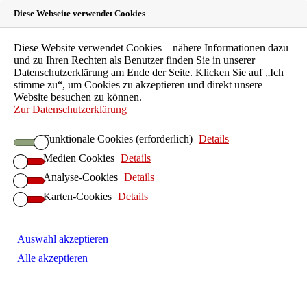
Diese Webseite verwendet Cookies
Suche
Diese Website verwendet Cookies – nähere Informationen dazu
Menü
und zu Ihren Rechten als Benutzer finden Sie in unserer
Das Bündnis
Datenschutzerklärung am Ende der Seite. Klicken Sie auf „Ich
Landesärztekammer Hessen
stimme zu“, um Cookies zu akzeptieren und direkt unsere
Landeszahnärztekammer Hessen
Website besuchen zu können.
Kassenzahnärztliche Vereinigung Hessen
Zur Datenschutzerklärung
Landesapothekerkammer Hessen
Psychotherapeutenkammer Hessen
Funktionale Cookies (erforderlich)
Details
Landestierärztekammer Hessen
Aktuelles
Medien Cookies
Details
Analyse-Cookies
Details
Politik
Gesprächsrunden
Karten-Cookies
Details
Sommerempfang
Wahlprüfsteine
Veranstaltungen
Auswahl akzeptieren
Zahnbehandlungsphobie
Themen und Vortragende
Alle akzeptieren
Sommerempfang 2025
Patienten
Presse